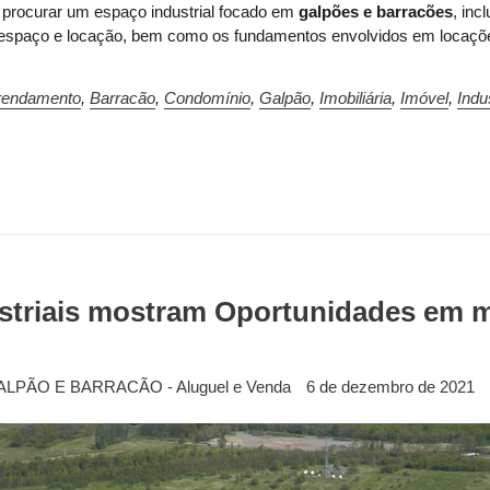
procurar um espaço industrial focado em
galpões e barracões
, inc
espaço e locação, bem como os fundamentos envolvidos em locações
rendamento
,
Barracão
,
Condomínio
,
Galpão
,
Imobiliária
,
Imóvel
,
Indus
striais mostram Oportunidades em m
ALPÃO E BARRACÃO - Aluguel e Venda
6 de dezembro de 2021