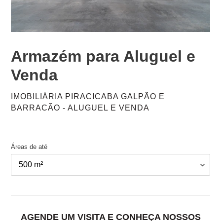
Armazém para Aluguel e
Venda
FORNECEDOR
IMOBILIÁRIA PIRACICABA GALPÃO E
BARRACÃO - ALUGUEL E VENDA
Preço
de
Áreas de até
aluguel
sob
consulta
Adicionando
o
ADICIONAR
produto
AO
CARRINHO
ao
AGENDE UM VISITA E CONHEÇA NOSSOS