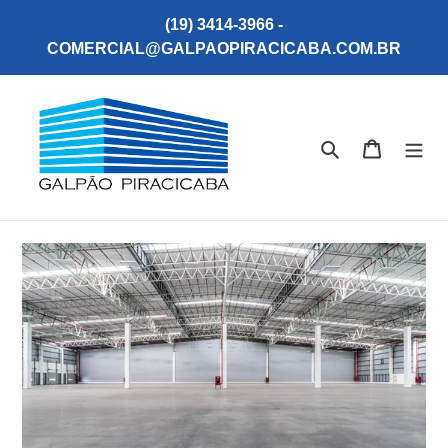
Pular
(19) 3414-3966 -
para
COMERCIAL@GALPAOPIRACICABA.COM.BR
o
conteúdo
Pesquisar - Con
Carrinho