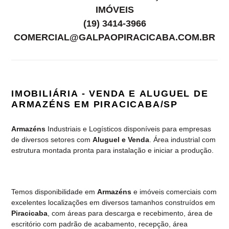
seu
IMÓVEIS
carrinho
(19) 3414-3966
COMERCIAL@GALPAOPIRACICABA.COM.BR
IMOBILIÁRIA - VENDA E ALUGUEL DE
ARMAZÉNS EM PIRACICABA/SP
Armazéns
Industriais e Logísticos disponíveis para empresas
de diversos setores com
Aluguel e Venda
. Área industrial com
estrutura montada pronta para instalação e iniciar a produção.
Temos disponibilidade em
Armazéns
e imóveis comerciais com
excelentes localizações em diversos tamanhos construídos em
Piracicaba
, com áreas para descarga e recebimento, área de
escritório com padrão de acabamento, recepção, área