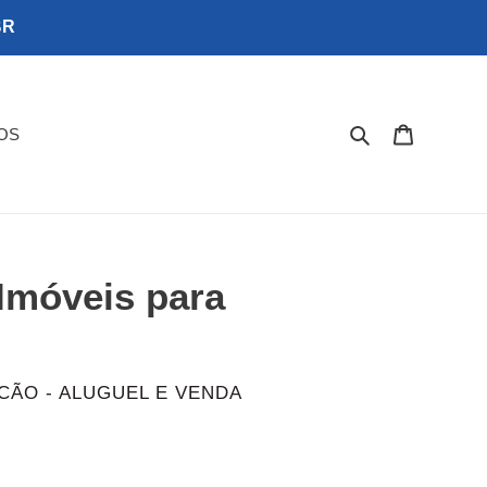
BR
Pesquisar - Con
Carrinho
OS
 Imóveis para
CÃO - ALUGUEL E VENDA