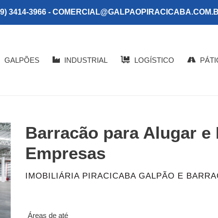
19) 3414-3966 - COMERCIAL@GALPAOPIRACICABA.COM.
GALPÕES
INDUSTRIAL
LOGÍSTICO
PÁTI
Barracão para Alugar e
Empresas
FORNECEDOR
IMOBILIÁRIA PIRACICABA GALPÃO E BARRA
Preço
de
Áreas de até