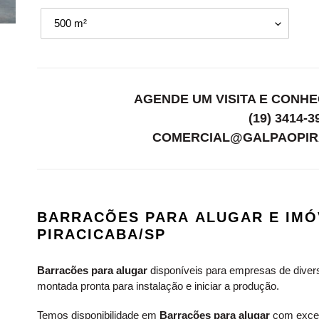
aluguel
sob
consulta
Adicionando
o
ADICIONAR
produto
AO
CARRINHO
AGENDE UM VISITA E CONH
ao
seu
(19) 3414-3
carrinho
COMERCIAL@GALPAOPIR
BARRACÕES PARA ALUGAR E IMÓ
PIRACICABA/SP
Barracões
para alugar
disponíveis para empresas de divers
montada pronta para instalação e iniciar a produção.
Temos disponibilidade em
Barracões para alugar
com excel